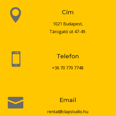

Cím
1021 Budapest,
Tárogató út 47-49.

Telefon
+36 70 770 7748

Email
rental@clapstudio.hu