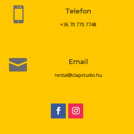

Telefon
+36 70 770 7748

Email
rental@clapstudio.hu