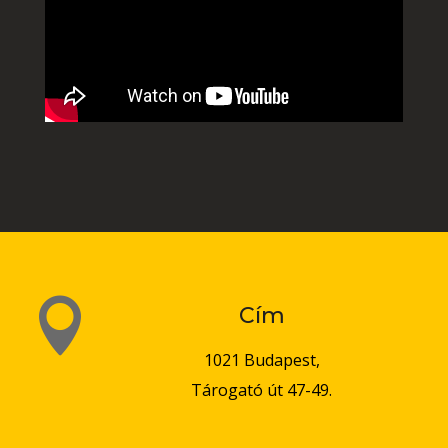

Cím
1021 Budapest,
Tárogató út 47-49.