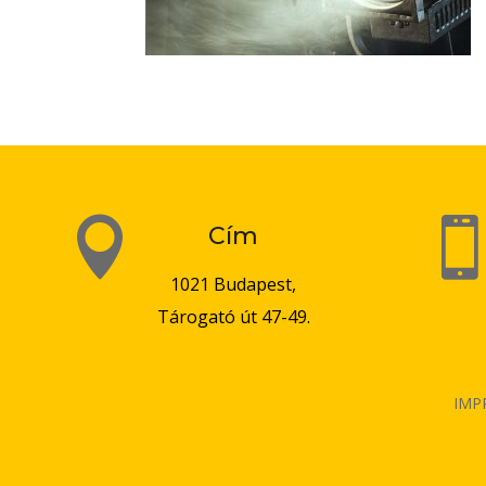

Cím
1021 Budapest,
Tárogató út 47-49.
IMP