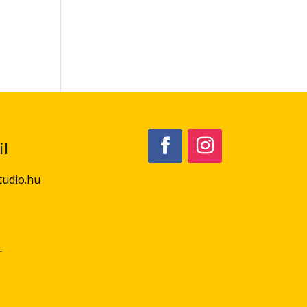
l
tudio.hu
T