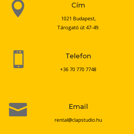

Cím
1021 Budapest,
Tárogató út 47-49.

Telefon
+36 70 770 7748

Email
rental@clapstudio.hu