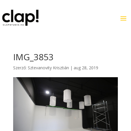
IMG_3853
Szerző:
Sztevanovity Krisztián
|
aug 28, 2019