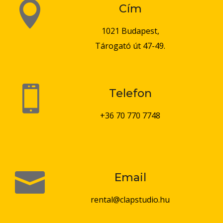

Cím
1021 Budapest,
Tárogató út 47-49.

Telefon
+36 70 770 7748

Email
rental@clapstudio.hu