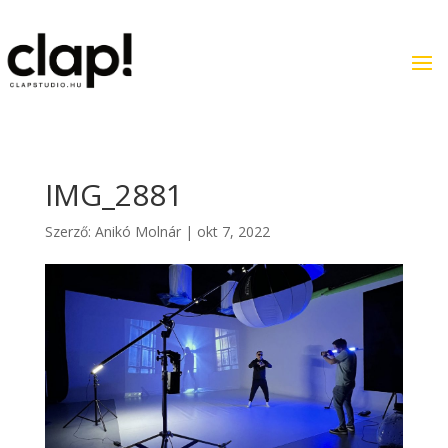
IMG_2881
Szerző:
Anikó Molnár
|
okt 7, 2022