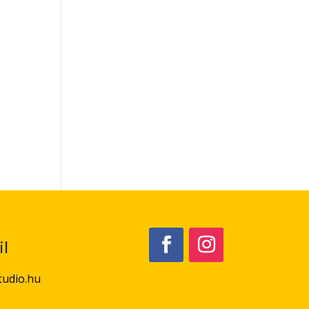
l
tudio.hu