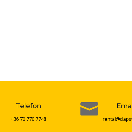


Telefon
Emai
+36 70 770 7748
rental@claps