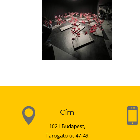

Cím
1021 Budapest,
Tárogató út 47-49.