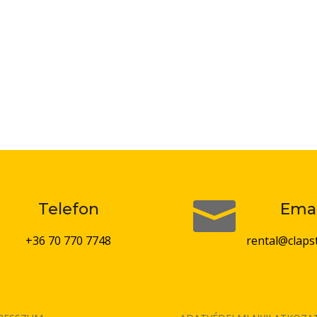


Telefon
Emai
+36 70 770 7748
rental@claps