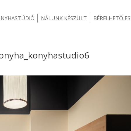
ONYHASTÚDIÓ
NÁLUNK KÉSZÜLT
BÉRELHETŐ E
konyha_konyhastudio6