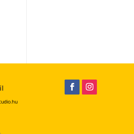
l
tudio.hu