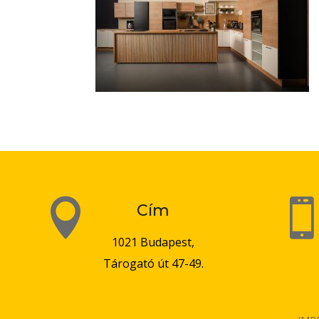

Cím
1021 Budapest,
Tárogató út 47-49.