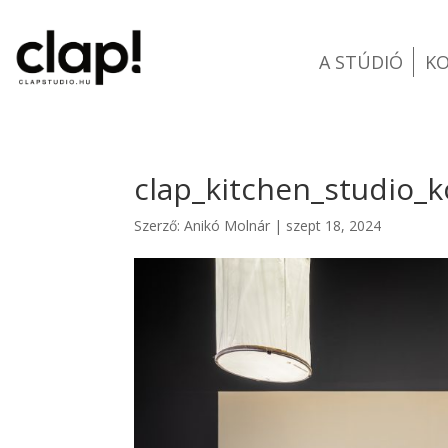
A STÚDIÓ
K
clap_kitchen_studio_
Szerző:
Anikó Molnár
|
szept 18, 2024