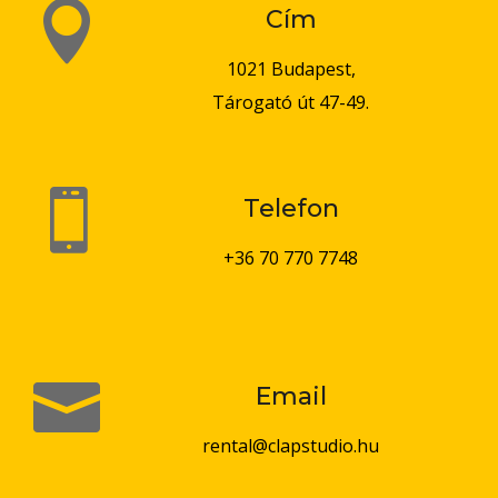

Cím
1021 Budapest,
Tárogató út 47-49.

Telefon
+36 70 770 7748

Email
rental@clapstudio.hu