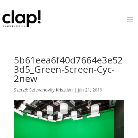
5b61eea6f40d7664e3e52
3d5_Green-Screen-Cyc-
2new
Szerző:
Sztevanovity Krisztián
|
jún 21, 2019