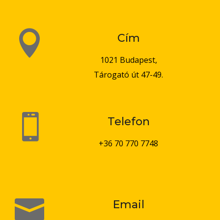

Cím
1021 Budapest,
Tárogató út 47-49.

Telefon
+36 70 770 7748

Email